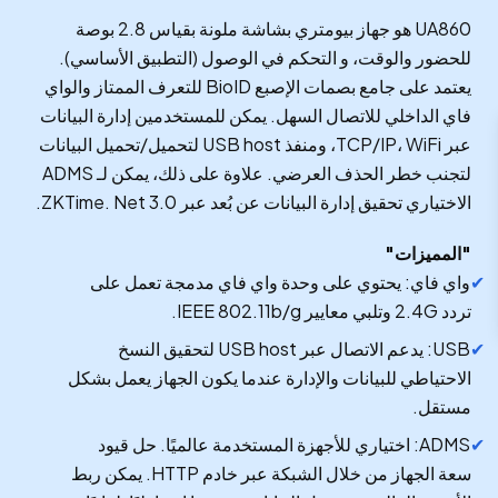
UA860 هو جهاز بيومتري بشاشة ملونة بقياس 2.8 بوصة
للحضور والوقت، و التحكم في الوصول (التطبيق الأساسي).
يعتمد على جامع بصمات الإصبع BioID للتعرف الممتاز والواي
فاي الداخلي للاتصال السهل. يمكن للمستخدمين إدارة البيانات
عبر TCP/IP، WiFi، ومنفذ USB host لتحميل/تحميل البيانات
لتجنب خطر الحذف العرضي. علاوة على ذلك، يمكن لـ ADMS
الاختياري تحقيق إدارة البيانات عن بُعد عبر ZKTime. Net 3.0.
"المميزات"
واي فاي: يحتوي على وحدة واي فاي مدمجة تعمل على
تردد 2.4G وتلبي معايير IEEE 802.11b/g.
USB: يدعم الاتصال عبر USB host لتحقيق النسخ
الاحتياطي للبيانات والإدارة عندما يكون الجهاز يعمل بشكل
مستقل.
ADMS: اختياري للأجهزة المستخدمة عالميًا. حل قيود
سعة الجهاز من خلال الشبكة عبر خادم HTTP. يمكن ربط