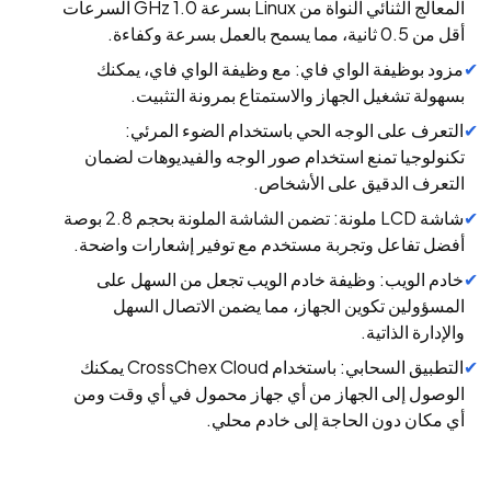
المعالج الثنائي النواة من Linux بسرعة 1.0 GHz السرعات
أقل من 0.5 ثانية، مما يسمح بالعمل بسرعة وكفاءة.
مزود بوظيفة الواي فاي: مع وظيفة الواي فاي، يمكنك
بسهولة تشغيل الجهاز والاستمتاع بمرونة التثبيت.
التعرف على الوجه الحي باستخدام الضوء المرئي:
تكنولوجيا تمنع استخدام صور الوجه والفيديوهات لضمان
التعرف الدقيق على الأشخاص.
شاشة LCD ملونة: تضمن الشاشة الملونة بحجم 2.8 بوصة
أفضل تفاعل وتجربة مستخدم مع توفير إشعارات واضحة.
خادم الويب: وظيفة خادم الويب تجعل من السهل على
المسؤولين تكوين الجهاز، مما يضمن الاتصال السهل
والإدارة الذاتية.
التطبيق السحابي: باستخدام CrossChex Cloud يمكنك
الوصول إلى الجهاز من أي جهاز محمول في أي وقت ومن
أي مكان دون الحاجة إلى خادم محلي.