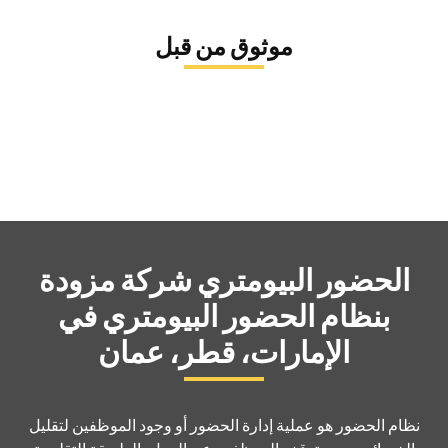
المركز الدولي للركبة والمفاصل
موثوق من قبل
كان السيد ديفيد منقذًا حقيقيًا! كنت أواجه مشكلة كبيرة في ملف
QuickBooks الخاص بي وكنت في حالة ارتباك تام. لقد كان صبورًا للغاية
وذو معرفة واسعة. أرشدني خطوة بخطوة لحل المشكلة وشرح كل شيء
بوضوح.
الحضور البيومتري
شركة مزودة
بنظام الحضور البيومتري في
الإمارات، قطر، عمان
نظام الحضور هو عملية إدارة الحضور أو وجود الموظفين لتقليل