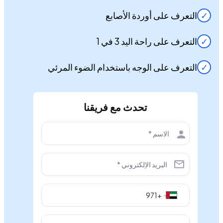
✓
التعرف على أوردة الأصابع
✓
التعرف على راحة اليد 3 في 1
✓
التعرف على الوجه باستخدام الضوء المرئي
تحدث مع فريقنا
بوانيكا جالاجودا
بصفتي عميلًا لشركة PenielTech LLC، لا أستطيع إلا أن أشيد بالدعم
الفني والخدمة العامة الممتازة. كلما واجهت مشكلة أو كان لدي استفسار،
كان فريق الدعم سريع الاستجابة وذو معرفة كبيرة. لا يقتصر دورهم على
حل المشكلات فحسب، بل يحرصون أيضًا على أن أفهم الحل جيدًا