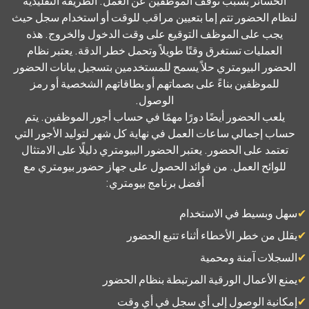
الخسائر بسبب توقف الموظفين عن العمل. الطريقة التقليدية
لنظام الحضور تتم إما بتعيين مراقب للوقت أو استخدام سجل حيث
يجب على الموظف التوقيع على وقت الدخول والخروج. هذه
العمليات تستغرق وقتًا طويلاً وتحمل خطر الدقة. يعتبر نظام
الحضور البيومتري حلاً يسمح للمستخدمين بتسجيل بيانات الحضور
للموظفين بناءً على بصماتهم أو بطاقاتهم الشخصية أو رمز
الوصول.
يلعب الحضور أيضًا دورًا مهمًا في حساب أجور الموظفين. يتم
حساب إجمالي ساعات العمل في نهاية كل شهر لتوليد الأجور التي
تعتمد على الحضور. يعتبر الحضور البيومتري دليلًا على الامتثال
للوائح العمل. من فوائد الحصول على جهاز حضور بيومتري مع
أفضل برنامج بيومتري:
سهل وبسيط في الاستخدام
يقلل من خطر الأخطاء أثناء تتبع الحضور
السجلات آمنة ومحمية
يمنع الأعمال الورقية المرتبطة بنظام الحضور
إمكانية الوصول إلى أي سجل في أي وقت