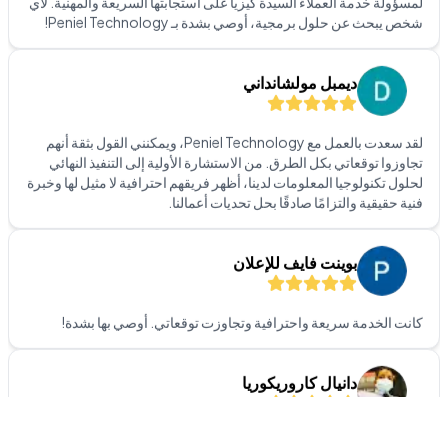
ديمبل مولشانداني
لقد سعدت بالعمل مع Peniel Technology، ويمكنني القول بثقة أنهم
تجاوزوا توقعاتي بكل الطرق. من الاستشارة الأولية إلى التنفيذ النهائي
لحلول تكنولوجيا المعلومات لدينا، أظهر فريقهم احترافية لا مثيل لها وخبرة
فنية حقيقية والتزامًا صادقًا بحل تحديات أعمالنا.
بوينت فايف للإعلان
كانت الخدمة سريعة واحترافية وتجاوزت توقعاتي. أوصي بها بشدة!
دانيال كاروريكوريا
فريق داعم جدًا.. أقدّر استجابتهم السريعة واحترافيتهم. إذا كنت تبحث عن
دعم QuickBooks في الإمارات.. فهم الأفضل!