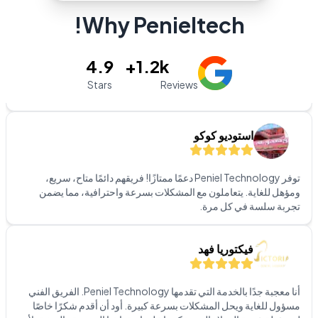
Why Penieltech!
لقد كانت لدي تجربة رائعة مع خدمة تثبيت البرامج! كان الفريق محترفًا
للغاية، وعلى دراية تامة، وفعالًا. قاموا بإرشادي خلال العملية بأكملها، مما
يضمن إعداد كل شيء بشكل مثالي وفقًا لاحتياجاتي.
4.9
1.2k+
Stars
Reviews
استوديو كوكو
توفر Peniel Technology دعمًا ممتازًا! فريقهم دائمًا متاح، سريع،
ومؤهل للغاية. يتعاملون مع المشكلات بسرعة واحترافية، مما يضمن
تجربة سلسة في كل مرة.
فيكتوريا فهد
أنا معجبة جدًا بالخدمة التي تقدمها Peniel Technology. الفريق الفني
مسؤول للغاية ويحل المشكلات بسرعة كبيرة. أود أن أقدم شكرًا خاصًا
لمسؤولة خدمة العملاء السيدة كيزيا على استجابتها السريعة والمهنية. لأي
شخص يبحث عن حلول برمجية، أوصي بشدة بـ Peniel Technology!