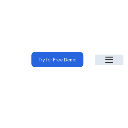
Try for Free Demo
Why Penieltech!