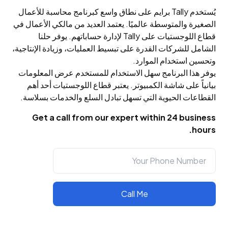
ومؤهل للغاية. يتعاملون مع المشكلات بسرعة واحترافية، مما يضمن
يُستخدم Tally برايم على نطاق واسع كبرنامج محاسبة للأعمال
تجربة سلسة في كل مرة.
الصغيرة والمتوسطة عالميًا. يعتمد العديد من مالكي الأعمال في
قطاع اللوجستيات على Tally لإدارة حساباتهم. يوفر حلنا
فيكتوريا فهد
الشامل للشركات القدرة على تبسيط العمليات، وزيادة الإنتاجية،
وتحسين استخدام الموارد.
يوفر هذا البرنامج سهل الاستخدام للمستخدم عرض المعلومات
أنا معجبة جدًا بالخدمة التي تقدمها Peniel Technology. الفريق الفني
مسؤول للغاية ويحل المشكلات بسرعة كبيرة. أود أن أقدم شكرًا خاصًا
بيانياً على شاشة الكمبيوتر. يعتبر قطاع اللوجستيات أحد أهم
لمسؤولة خدمة العملاء السيدة كيزيا على استجابتها السريعة والمهنية. لأي
القطاعات الحيوية التي تسهل تبادل السلع والخدمات بسلاسة.
شخص يبحث عن حلول برمجية، أوصي بشدة بـ Peniel Technology!
Get a call from our expert within 24 business
hours.
ديمبل مولشانداني
لقد سعدت بالعمل مع Peniel Technology، ويمكنني القول بثقة أنهم
تجاوزوا توقعاتي بكل الطرق. من الاستشارة الأولية إلى التنفيذ النهائي
لحلول تكنولوجيا المعلومات لدينا، أظهر فريقهم احترافية لا مثيل لها وخبرة
Call Me
فنية حقيقية والتزامًا صادقًا بحل تحديات أعمالنا.