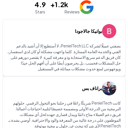
4.9
1.2k+
Stars
Reviews
بوانيكا جالاجودا
بصفتي عميلًا لشركة PenielTech LLC، لا أستطيع إلا أن أشيد بالدعم
الفني والخدمة العامة الممتازة. كلما واجهت مشكلة أو كان لدي استفسار،
كان فريق الدعم سريع الاستجابة وذو معرفة كبيرة. لا يقتصر دورهم على
حل المشكلات فحسب، بل يحرصون أيضًا على أن أفهم الحل جيدًا
ويوجهونني لمنع حدوث مشكلات مماثلة في المستقبل.
براناف بس
كانت PenielTech شريكًا رائعًا في رحلتنا نحو التحول الرقمي. حلولهم
البرمجية من الدرجة الأولى ومصممة خصيصًا لتلبية احتياجات أعمالنا.
فريق دعم العملاء متاح دائمًا ويبذل قصارى جهده لحل أي مشكلات.
الموظفون على درجة عالية من المعرفة والود والاحترافية. أوصي بشدة بـ
PenielTech لأي شركة تبحث عن حلول برمجية موثوقة.