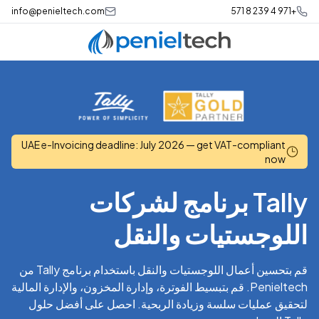
info@penieltech.com
+971 4 239 8 571
UAE e-Invoicing deadline: July 2026 — get VAT-compliant
now
Tally
برنامج لشركات
اللوجستيات والنقل
قم بتحسين أعمال اللوجستيات والنقل باستخدام برنامج Tally من
Penieltech. قم بتبسيط الفوترة، وإدارة المخزون، والإدارة المالية
لتحقيق عمليات سلسة وزيادة الربحية. احصل على أفضل حلول