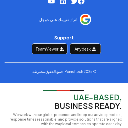
اترك تقييمك على جوجل
Support
TeamViewer
Anydesk
© 2025 Penieltech. جميع الحقوق محفوظة.
UAE-BASED,
BUSINESS READY.
We work with our global presence and keep our advice practical,
response times reasonable, and provide solutions that are aligned
with the way local companies operate each day.