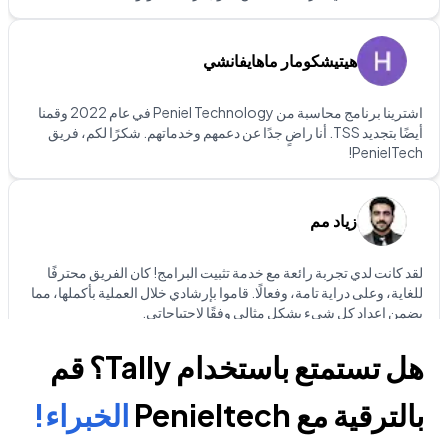
هيتيشكومار ماهايفانشي
اشترينا برنامج محاسبة من Peniel Technology في عام 2022 وقمنا
أيضًا بتجديد TSS. أنا راضٍ جدًا عن دعمهم وخدماتهم. شكرًا لكم، فريق
PenielTech!
زياد مم
لقد كانت لدي تجربة رائعة مع خدمة تثبيت البرامج! كان الفريق محترفًا
للغاية، وعلى دراية تامة، وفعالًا. قاموا بإرشادي خلال العملية بأكملها، مما
يضمن إعداد كل شيء بشكل مثالي وفقًا لاحتياجاتي.
هل تستمتع باستخدام Tally؟ قم
استوديو كوكو
بالترقية مع Penieltech
الخبراء!
توفر Peniel Technology دعمًا ممتازًا! فريقهم دائمًا متاح، سريع،