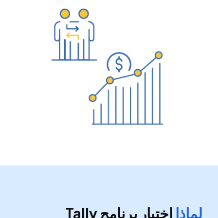
بوينت فايف للإعلان
كانت الخدمة سريعة واحترافية وتجاوزت توقعاتي. أوصي بها بشدة!
دانيال كاروريكوريا
فريق داعم جدًا.. أقدّر استجابتهم السريعة واحترافيتهم. إذا كنت تبحث عن
دعم QuickBooks في الإمارات.. فهم الأفضل!
المركز الدولي للركبة والمفاصل
كان السيد ديفيد منقذًا حقيقيًا! كنت أواجه مشكلة كبيرة في ملف
QuickBooks الخاص بي وكنت في حالة ارتباك تام. لقد كان صبورًا للغاية
وذو معرفة واسعة. أرشدني خطوة بخطوة لحل المشكلة وشرح كل شيء
بوضوح.
لماذا
اختيار برنامج Tally