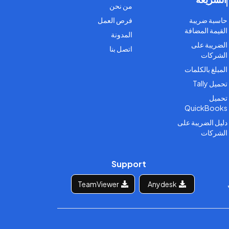
من نحن
حاسبة ضريبة
فرص العمل
القيمة المضافة
المدونة
الضريبة على
اتصل بنا
الشركات
المبلغ بالكلمات
تحميل Tally
تحميل
QuickBooks
دليل الضريبة على
الشركات
Support
TeamViewer
Anydesk