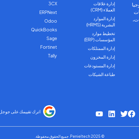
إدارة علاقات
3CX
جيا
العملاء (CRM)
ات
ERPNext
إدارة الموارد
ات،
Odoo
البشرية (HRMS)
QuickBooks
تخطيط موارد
Sage
المؤسسات (ERP)
Fortinet
إدارة الممتلكات
Tally
إدارة المخزون
إدارة المستودعات
طباعة الشيكات
اترك تقييمك على جوجل
© 2025 Penieltech. جميع الحقوق محفوظة.