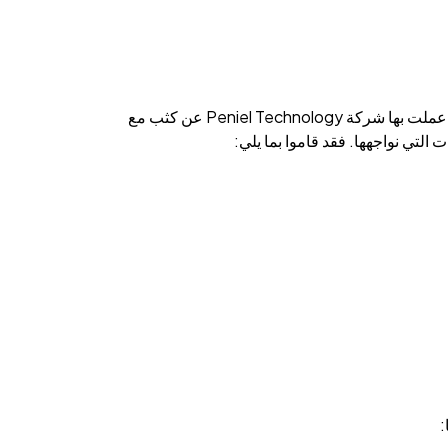
كان تنفيذ النظام منظماً وفعالاً. وقد قدرنا الطريقة التي عملت بها شركة Peniel Technology عن كثب مع
 التي نواجهها. فقد قاموا بما يلي: