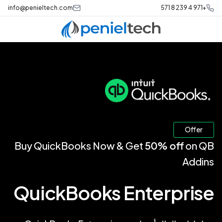
info@penieltech.com
+971 4 239 8 571
Offer
Buy QuickBooks Now & Get
50% off
on QB
Addins
QuickBooks Enterprise