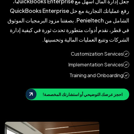
جعل إدارة المال أسهل مع QuickBooks Enterprise،
رفع عملياتك التجارية مع حل QuickBooks Enterprise
الشامل من Penieltech. بصفتنا مزود البرمجيات الموثوق
في قطر، نقدم أدوات متطورة تحدث ثورة في كيفية إدارة
الشركات وتتبع العمليات المالية وتحسينها.
Customization Services
Implementation Services
Training and Onboarding
احجز عرضك التوضيحي أو استشارتك المخصصة!
بوانيكا جالاجودا
بصفتي عميلًا لشركة PenielTech LLC، لا أستطيع إلا أن أشيد بالدعم
الفني والخدمة العامة الممتازة. كلما واجهت مشكلة أو كان لدي استفسار،
كان فريق الدعم سريع الاستجابة وذو معرفة كبيرة. لا يقتصر دورهم على
حل المشكلات فحسب، بل يحرصون أيضًا على أن أفهم الحل جيدًا