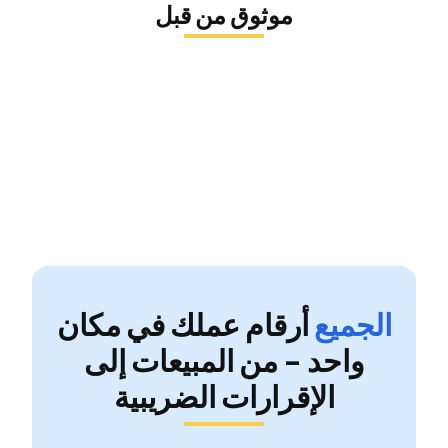
موثوق من قبل
المركز الدولي للركبة والمفاصل
كان السيد ديفيد منقذًا حقيقيًا! كنت أواجه مشكلة كبيرة في ملف
QuickBooks الخاص بي وكنت في حالة ارتباك تام. لقد كان صبورًا للغاية
وذو معرفة واسعة. أرشدني خطوة بخطوة لحل المشكلة وشرح كل شيء
بوضوح.
الجميع
أرقام عملك في مكان
واحد - من المبيعات إلى
الإقرارات الضريبية