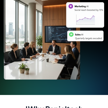
ويوجهونني لمنع حدوث مشكلات مماثلة في المستقبل.
براناف بس
كانت PenielTech شريكًا رائعًا في رحلتنا نحو التحول الرقمي. حلولهم
البرمجية من الدرجة الأولى ومصممة خصيصًا لتلبية احتياجات أعمالنا.
فريق دعم العملاء متاح دائمًا ويبذل قصارى جهده لحل أي مشكلات.
الموظفون على درجة عالية من المعرفة والود والاحترافية. أوصي بشدة بـ
PenielTech لأي شركة تبحث عن حلول برمجية موثوقة.
هيتيشكومار ماهايفانشي
اشترينا برنامج محاسبة من Peniel Technology في عام 2022 وقمنا
أيضًا بتجديد TSS. أنا راضٍ جدًا عن دعمهم وخدماتهم. شكرًا لكم، فريق
PenielTech!
زياد مم