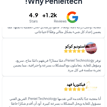
Why Penieltech!
لقد كانت لدي تجربة رائعة مع خدمة تثبيت البرامج! كان الفريق محترفًا
4.9
1.2k+
للغاية، وعلى دراية تامة، وفعالًا. قاموا بإرشادي خلال العملية بأكملها، مما
Stars
Reviews
يضمن إعداد كل شيء بشكل مثالي وفقًا لاحتياجاتي.
استوديو كوكو
توفر Peniel Technology دعمًا ممتازًا! فريقهم دائمًا متاح، سريع،
ومؤهل للغاية. يتعاملون مع المشكلات بسرعة واحترافية، مما يضمن
تجربة سلسة في كل مرة.
فيكتوريا فهد
أنا معجبة جدًا بالخدمة التي تقدمها Peniel Technology. الفريق الفني
مسؤول للغاية ويحل المشكلات بسرعة كبيرة. أود أن أقدم شكرًا خاصًا
لمسؤولة خدمة العملاء السيدة كيزيا على استجابتها السريعة والمهنية. لأي
شخص يبحث عن حلول برمجية، أوصي بشدة بـ Peniel Technology!