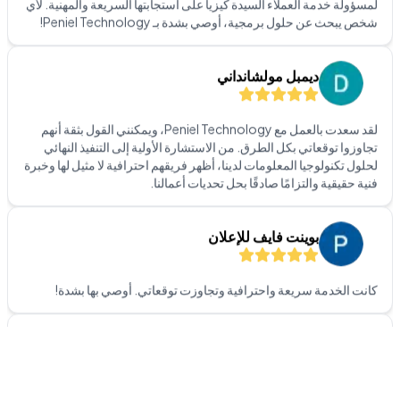
ديمبل مولشانداني
لقد سعدت بالعمل مع Peniel Technology، ويمكنني القول بثقة أنهم
تجاوزوا توقعاتي بكل الطرق. من الاستشارة الأولية إلى التنفيذ النهائي
لحلول تكنولوجيا المعلومات لدينا، أظهر فريقهم احترافية لا مثيل لها وخبرة
فنية حقيقية والتزامًا صادقًا بحل تحديات أعمالنا.
بوينت فايف للإعلان
كانت الخدمة سريعة واحترافية وتجاوزت توقعاتي. أوصي بها بشدة!
دانيال كاروريكوريا
فريق داعم جدًا.. أقدّر استجابتهم السريعة واحترافيتهم. إذا كنت تبحث عن
دعم QuickBooks في الإمارات.. فهم الأفضل!