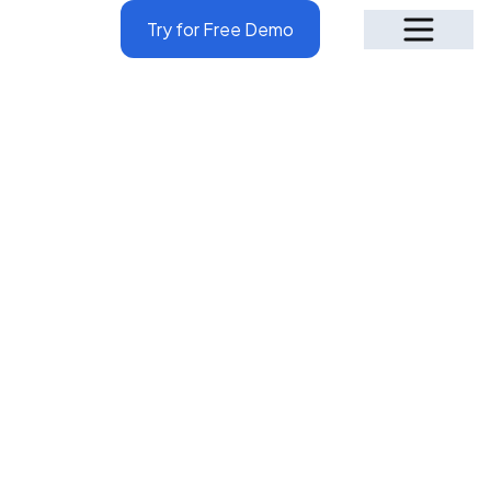
Try for Free Demo
Why Penieltech!
4.9
1.2k+
Stars
Reviews
بوانيكا جالاجودا
بصفتي عميلًا لشركة PenielTech LLC، لا أستطيع إلا أن أشيد بالدعم
الفني والخدمة العامة الممتازة. كلما واجهت مشكلة أو كان لدي استفسار،