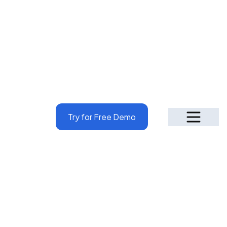
Try for Free Demo
Why Penieltech!