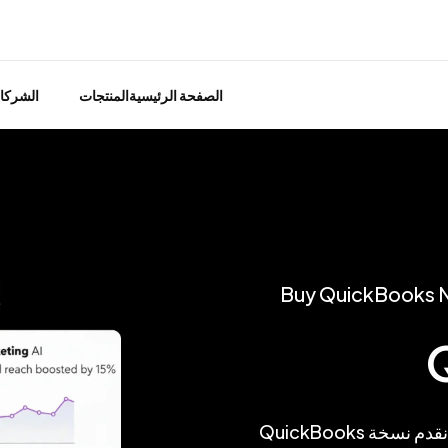
الصفحة الرئيسية
المنتجات
الشركا
Buy QuickBooks 
افتح قوة QuickBooks في السحابة مع Penieltech. نقدم نسخة QuickBooks