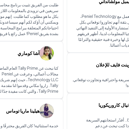
مبل مولشانداني
طلبت من الفريق تثبيت برنامج محاسبي
سريعين في تزويدي بالمعلومات اللازم
لقد سعدت بالعمل مع Peniel Technology،
بكل ما هو مطلوب كما طلبت. إنهم موث
بثقة أنهم تجاوزوا توقعاتي بكل
ويمكنني أن أؤكد لكم أنهم سيساعدون
تشارة الأولية إلى التنفيذ النهائي
احتياجاتكم المتعلقة ببرامج المحاسبة
يا المعلومات لدينا، أظهر فريقهم
بشدة بفريق Peniel! عمل رائع يا فريق!
ل لها وخبرة فنية حقيقية والتزامًا
يات أعمالنا.
آشا كوماري
ينت فايف للإعلان
كنا نبحث عن Tally Prime 
مجالات أعمالي، وعرفت عن Peniel
ريعة واحترافية وتجاوزت توقعاتي.
Technology LLC، حيث إنهم ش
!
Tally. زاروا مكاني وقدموا لنا مقد
Tally Prime، والتي كانت مفيدة جدًا لعملي.
نيال كاروريكوريا
هيلينا ماريا توماس
.. أقدّر استجابتهم السريعة
إذا كنت تبحث عن دعم
خدمة استثنائية! كان الفريق محترفًا ومت