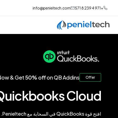
info@penieltech.com
+971 4 239 8 571
Now & Get
50% off
on QB Addins
Offer
Quickbooks Cloud