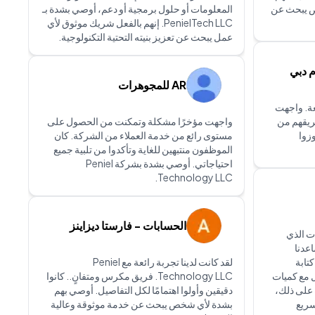
ص يبحث عن
المعلومات أو حلول برمجية أو دعم، أوصي بشدة بـ
PenielTech LLC. إنهم بالفعل شريك موثوق لأي
عمل يبحث عن تعزيز بنيته التحتية التكنولوجية.
م دبي
AR للمجوهرات
بتي مع PenielTech رائعة. واجهت
، وتمكن فريقهم من
واجهت مؤخرًا مشكلة وتمكنت من الحصول على
زوا
مستوى رائع من خدمة العملاء من الشركة. كان
الموظفون منتبهين للغاية وتأكدوا من تلبية جميع
احتياجاتي. أوصي بشدة بشركة Peniel
Technology LLC.
الحسابات - فارستا ديزاينز
ت الذي
Peni. لقد ساعدنا
تابة
لقد كانت لدينا تجربة رائعة مع Peniel
 مع كميات
Technology LLC. فريق مكرس ومتفانٍ.. كانوا
 على ذلك،
دقيقين وأولوا اهتمامًا لكل التفاصيل. أوصي بهم
 سريع
بشدة لأي شخص يبحث عن خدمة موثوقة وعالية