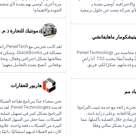
والاحترافية. أوصي بشدة بـ
مرة أخرى. أوصي بهم بشدة لأي شخ
PenielTec لأي شركة تبحث عن حلول برمجية
الجودة والاهتمام!
إدمونتيك للتجارة ذ.م.
تيشكومار ماهايفانشي
لقد كانت تجر
اشترينا برنامج محاسبة من Peniel Technology
مشكلة في QuickBooks
في عام 2022 وقمنا أيضًا بتجديد TSS. أنا راضٍ
معالجتها بشكل احترافي وفعال، وتجاو
 وخدماتهم. شكرًا لكم، فريق
توقعاتي. أنصح بشدة بالتعامل معهم!
هاربور للعقارات
اد مم
نحن سعداء جدًا ببرنامج طباعة الشيكا
جربة رائعة مع خدمة تثبيت البرامج!
قدمته el Technologies
رفًا للغاية، وعلى دراية تامة،
البرنامج بشكل كبير في تسهيل عملية ك
بإرشادي خلال العملية بأكملها، مما
الشيكات، مما جعل من السهل التعامل
ل شيء بشكل مثالي وفقًا
كبيرة من الشيكات دفعة واحدة. علاوة
كان دعم العملاء لديهم استثنائيًا، دائمًا