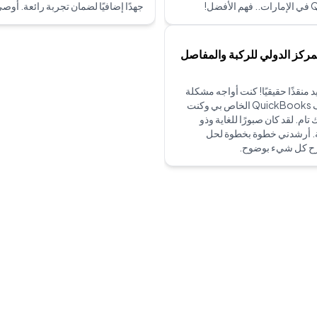
ضل!
جهدًا إضافيًا لضمان تجربة رائعة. أوصي
مركز الدولي للركبة والمفاصل
د منقذًا حقيقيًا! كنت أواجه مشكلة
كبيرة في ملف QuickBooks الخاص بي وكنت
تام. لقد كان صبورًا للغاية وذو
. أرشدني خطوة بخطوة لحل
ح كل شيء بوضوح.