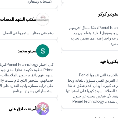
الاستجابة ومتعاون.
توديو كوكو
مكتب الشهد للمعدات ا
توفر Peniel Technology دعمًا ممتازًا! فريقهم
ريع، ومؤهل للغاية. يتعاملون مع
دعم فني ممتاز. استمروا في العمل الر
عة واحترافية، مما يضمن تجربة
مرة.
سينو محمد
كتوريا فهد
Prime خطوة حكيمة. نظرًا لمدى جو
أنا معجبة جدًا بالخدمة التي تقدمها Peniel
لديهم، فهم دائمًا يرحبون بالملاحظات 
Technology. الفريق الفني مسؤول للغاية ويحل
ة كبيرة. أود أن أقدم شكرًا خاصًا
على دراية ممتازة ولديه القدرة على ال
العملاء السيدة كيزيا على استجابتها
استفساراتي وشرح البرنامج.
هنية. لأي شخص يبحث عن حلول
Peniel Technol!
أمينة صادق علي