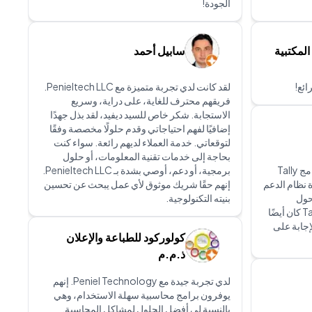
الجودة!
لمكتبية
سابيل أحمد
ائع!
لقد كانت لدي تجربة متميزة مع Penieltech LLC.
فريقهم محترف للغاية، على دراية، وسريع
الاستجابة. شكر خاص للسيد ديفيد، لقد بذل جهدًا
إضافيًا لفهم احتياجاتي وقدم حلولًا مخصصة وفقًا
لتوقعاتي. خدمة العملاء لديهم رائعة. سواء كنت
بحاجة إلى خدمات تقنية المعلومات، أو حلول
كان اختيار Peniel Technology لبرنامج Tally
برمجية، أو دعم، أوصي بشدة بـ Penieltech LLC.
دة نظام الدعم
إنهم حقًا شريك موثوق لأي عمل يبحث عن تحسين
حول
بنيته التكنولوجية.
خدماتهم. الشخص الذي قام بتثبيت Tally كان أيضًا
إجابة على
كولوركود للطباعة والإعلان
ذ.م.م
لدي تجربة جيدة مع Peniel Technology. إنهم
يوفرون برامج محاسبية سهلة الاستخدام، وهي
بالنسبة لي أفضل الحلول لمشاكل المحاسبة.