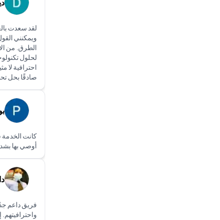
دي
ويمكنني القول 
الطرق. من الاس
لحلول تكنولوج
احترافية لا مثي
صادقًا بحل تحد
بو
كانت الخدمة س
أوصي بها بشدة
دا
فريق داعم جدًا
واحترافيتهم. 