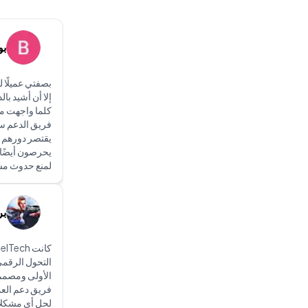
بو
إلا أن أشيد با
كلما واجهت مش
فريق الدعم سر
يقتصر دورهم
يحرصون أيضًا 
لمنع حدوث مش
بر
التحول الرقمي
الأولى ومصممة 
فريق دعم العمل
لحل أي مشكلا