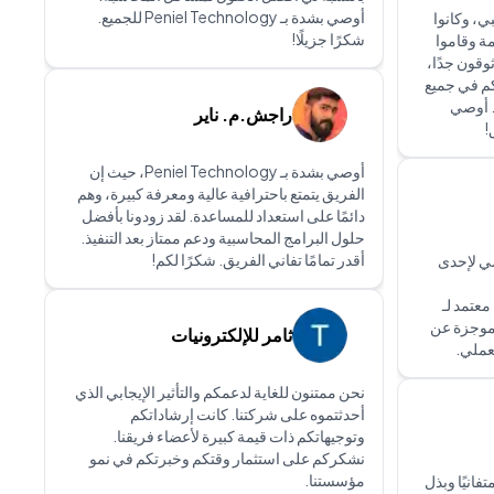
أوصي بشدة بـ Peniel Technology للجميع.
، وكانوا
شكرًا جزيلًا!
ة وقاموا
وقون جدًا،
كم في جميع
. أوصي
راجش.م. ناير
أوصي بشدة بـ Peniel Technology، حيث إن
الفريق يتمتع باحترافية عالية ومعرفة كبيرة، وهم
دائمًا على استعداد للمساعدة. لقد زودونا بأفضل
حلول البرامج المحاسبية ودعم ممتاز بعد التنفيذ.
أقدر تمامًا تفاني الفريق. شكرًا لكم!
العام الماضي لإحدى
ريك معتمد لـ
مة موجزة عن
ثامر للإلكترونيات
نحن ممتنون للغاية لدعمكم والتأثير الإيجابي الذي
أحدثتموه على شركتنا. كانت إرشاداتكم
وتوجيهاتكم ذات قيمة كبيرة لأعضاء فريقنا.
نشكركم على استثمار وقتكم وخبرتكم في نمو
مؤسستنا.
فانيًا وبذل