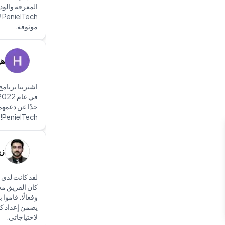
المعرفة والود 
h
موثوقة.
هي
جدًا عن دعمهم
PenielTech!
زي
لقد كانت لدي ت
كان الفريق محت
وفعالًا. قاموا 
يضمن إعداد ك
لاحتياجاتي.