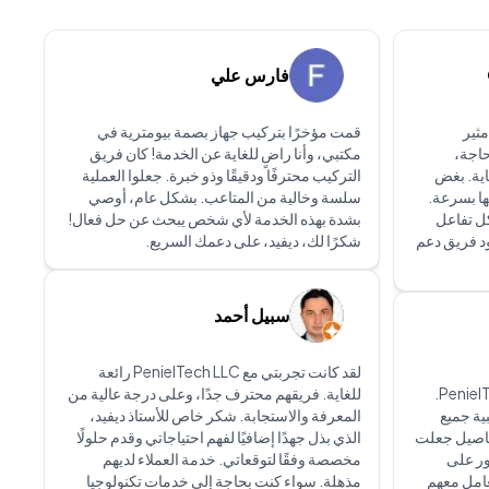
فارس علي
وى دعم العملاء من PenielTech مثير
قمت مؤخرًا بتركيب جهاز بصمة بيومترية في
حاجة،
مكتبي، وأنا راضٍ للغاية عن الخدمة! كان فريق
اية. بغض
التركيب محترفًا ودقيقًا وذو خبرة. جعلوا العملية
ها بسرعة.
سلسة وخالية من المتاعب. بشكل عام، أوصي
كل تفاعل
بشدة بهذه الخدمة لأي شخص يبحث عن حل فعال!
ود فريق دعم
شكرًا لك، ديفيد، على دعمك السريع.
سبيل أحمد
لقد كانت تجربتي مع PenielTech LLC رائعة
أنا سعيد جدًا بالخدمة التي قدمتها PenielTech.
للغاية. فريقهم محترف جدًا، وعلى درجة عالية من
بية جميع
المعرفة والاستجابة. شكر خاص للأستاذ ديفيد،
تفاصيل جعلت
الذي بذل جهدًا إضافيًا لفهم احتياجاتي وقدم حلولًا
ور على
مخصصة وفقًا لتوقعاتي. خدمة العملاء لديهم
عامل معهم
مذهلة. سواء كنت بحاجة إلى خدمات تكنولوجيا