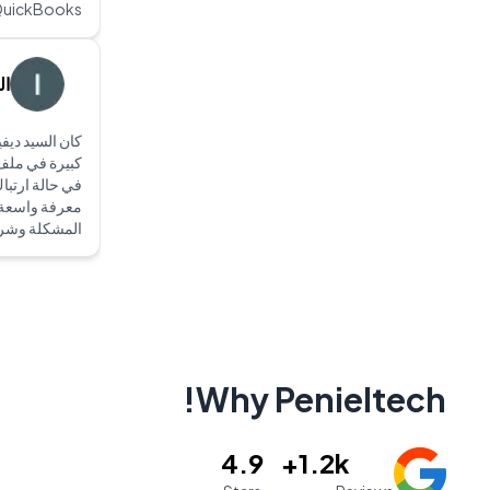
QuickBooks في الإمارات.. فهم الأف
ال
كان السيد ديفي
في حالة ارتباك 
معرفة واسعة
المشكلة وشر
Why Penieltech!
4.9
1.2k+