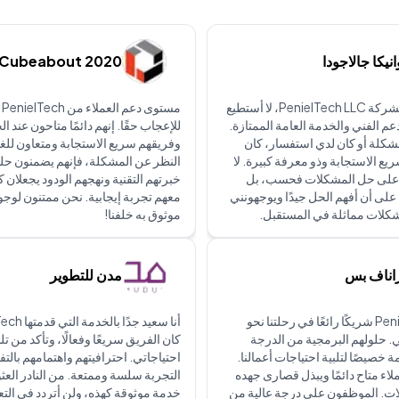
انيكا جالاجودا
Cubeabout 2020
بصفتي عميلًا لشركة PenielTech LLC، لا أستطيع
مست
لدعم الفني والخدمة العامة الممتازة.
للإعجاب حقًا. إنهم دائمًا متاحون عند ال
كلة أو كان لدي استفسار، كان
وفريقهم سريع الاستجابة ومتعاون للغ
يع الاستجابة وذو معرفة كبيرة. لا
النظر عن المشكلة، فإنهم يضمنون حل
 على حل المشكلات فحسب، بل
خبرتهم التقنية ونهجهم الودود يجعلان 
على أن أفهم الحل جيدًا ويوجهونني
معهم تجربة إيجابية. نحن ممتنون لوج
كلات مماثلة في المستقبل.
موثوق به خلفنا!
اناف بس
مدن للتطوير
كانت PenielTech شريكًا رائعًا في رحلتنا نحو
. حلولهم البرمجية من الدرجة
كان الفريق سريعًا وفعالًا، وتأكد من تل
خصيصًا لتلبية احتياجات أعمالنا.
احتياجاتي. احترافيتهم واهتمامهم بال
اء متاح دائمًا ويبذل قصارى جهده
التجربة سلسة وممتعة. من النادر العث
ت. الموظفون على درجة عالية من
خدمة موثوقة كهذه، ولن أتردد في الت