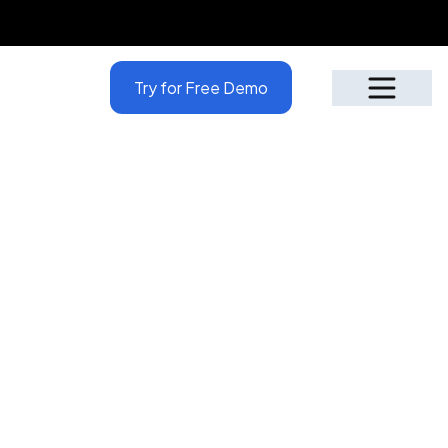
Try for Free Demo
Why Penieltech!
4.9
1.2k+
Stars
Reviews
بوانيكا جالاجودا