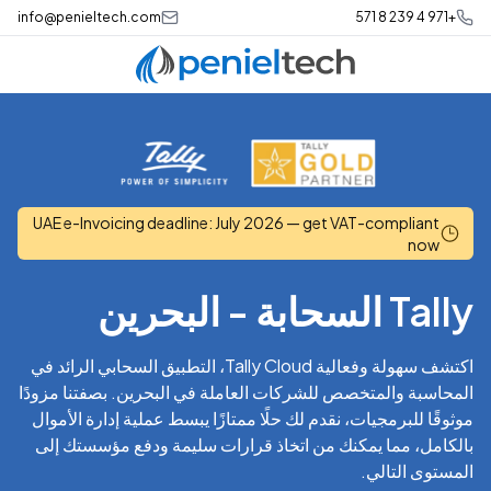
info@penieltech.com
+971 4 239 8 571
UAE e-Invoicing deadline: July 2026 — get VAT-compliant
now
Tally
السحابة - البحرين
اكتشف سهولة وفعالية Tally Cloud، التطبيق السحابي الرائد في
المحاسبة والمتخصص للشركات العاملة في البحرين. بصفتنا مزودًا
موثوقًا للبرمجيات، نقدم لك حلًا ممتازًا يبسط عملية إدارة الأموال
بالكامل، مما يمكنك من اتخاذ قرارات سليمة ودفع مؤسستك إلى
المستوى التالي.