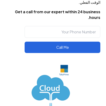
الوقت الفعلي.
Get a call from our expert within 24 business
بوينت فايف للإعلان
hours.
كانت الخدمة سريعة واحترافية وتجاوزت توقعاتي. أوصي بها بشدة!
دانيال كاروريكوريا
Call Me
فريق داعم جدًا.. أقدّر استجابتهم السريعة واحترافيتهم. إذا كنت تبحث عن
دعم QuickBooks في الإمارات.. فهم الأفضل!
المركز الدولي للركبة والمفاصل
كان السيد ديفيد منقذًا حقيقيًا! كنت أواجه مشكلة كبيرة في ملف
QuickBooks الخاص بي وكنت في حالة ارتباك تام. لقد كان صبورًا للغاية
وذو معرفة واسعة. أرشدني خطوة بخطوة لحل المشكلة وشرح كل شيء
بوضوح.