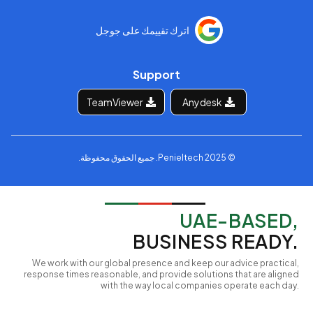
اترك تقييمك على جوجل
Support
TeamViewer
Anydesk
© 2025 Penieltech. جميع الحقوق محفوظة.
UAE-BASED,
BUSINESS READY.
We work with our global presence and keep our advice practical,
response times reasonable, and provide solutions that are aligned
with the way local companies operate each day.