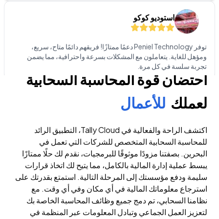
توفر Peniel Technology دعمًا ممتازًا! فريقهم دائمًا متاح، سريع،
ومؤهل للغاية. يتعاملون مع المشكلات بسرعة واحترافية، مما يضمن
تجربة سلسة في كل مرة.
فيكتوريا فهد
احتضان قوة المحاسبة السحابية
لعملك
للأعمال
أنا معجبة جدًا بالخدمة التي تقدمها Peniel Technology. الفريق الفني
مسؤول للغاية ويحل المشكلات بسرعة كبيرة. أود أن أقدم شكرًا خاصًا
لمسؤولة خدمة العملاء السيدة كيزيا على استجابتها السريعة والمهنية. لأي
اكتشف الراحة والفعالية في Tally Cloud، التطبيق الرائد
شخص يبحث عن حلول برمجية، أوصي بشدة بـ Peniel Technology!
للمحاسبة السحابية المتخصص للشركات التي تعمل في
البحرين. بصفتنا مزودًا موثوقًا للبرمجيات، نقدم لك حلًا ممتازًا
ديمبل مولشانداني
يبسط عملية إدارة المالية بالكامل، مما يتيح لك اتخاذ قرارات
سليمة ودفع مؤسستك إلى المرحلة التالية. استمتع بقدرتك على
استرجاع معلوماتك المالية في أي مكان وفي أي وقت. مع
لقد سعدت بالعمل مع Peniel Technology، ويمكنني القول بثقة أنهم
تجاوزوا توقعاتي بكل الطرق. من الاستشارة الأولية إلى التنفيذ النهائي
نظامنا السحابي، تم دمج جميع وظائف المحاسبة الخاصة بك
لحلول تكنولوجيا المعلومات لدينا، أظهر فريقهم احترافية لا مثيل لها وخبرة
لتعزيز العمل الجماعي وتبادل المعلومات عبر المنظمة في
فنية حقيقية والتزامًا صادقًا بحل تحديات أعمالنا.