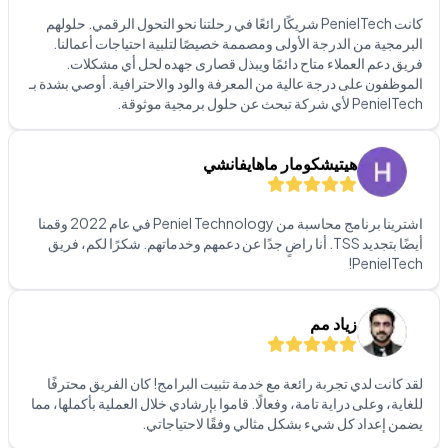
فريق دعم العملاء متاح دائمًا ويبذل قصارى جهده لحل أي مشكلات.
الموظفون على درجة عالية من المعرفة والود والاحترافية. أوصي بشدة بـ
PenielTech لأي شركة تبحث عن حلول برمجية موثوقة.
هيتيشكومار ماهايفانشي
اشترينا برنامج محاسبة من Peniel Technology في عام 2022 وقمنا
أيضًا بتجديد TSS. أنا راضٍ جدًا عن دعمهم وخدماتهم. شكرًا لكم، فريق
PenielTech!
زياد مم
لقد كانت لدي تجربة رائعة مع خدمة تثبيت البرامج! كان الفريق محترفًا
للغاية، وعلى دراية تامة، وفعالًا. قاموا بإرشادي خلال العملية بأكملها، مما
يضمن إعداد كل شيء بشكل مثالي وفقًا لاحتياجاتي.
استوديو كوكو