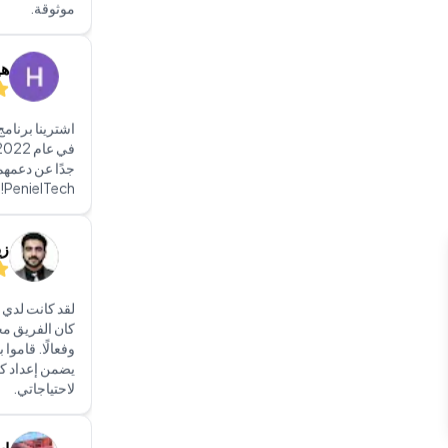
جدًا عن دعمهم
PenielTech!
زي
لقد كانت لدي ت
كان الفريق محت
وفعالًا. قاموا 
يضمن إعداد ك
لاحتياجاتي.
اس
دائمًا متاح، س