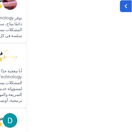
المشكلات بسر
سلسة في كل 
في
المشكلات بسرع
لمسؤولة خدمة 
السريعة والم
برمجية، أوصي بشدة بـ ogy
دي
ويمكنني القول 
الطرق. من الاس
لحلول تكنولوج