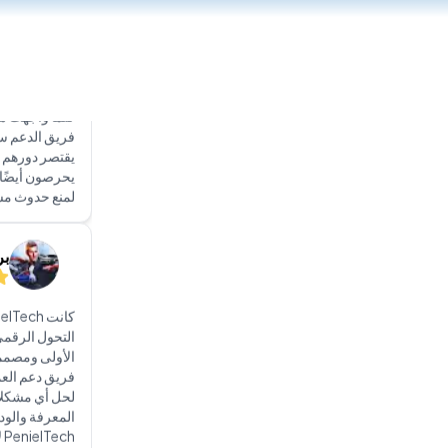
إلا أن أشيد با
كلما واجهت مش
فريق الدعم سر
يقتصر دورهم
يحرصون أيضًا 
لمنع حدوث مش
بر
التحول الرقمي
الأولى ومصممة 
فريق دعم العمل
لحل أي مشكلا
المعرفة والود 
h
موثوقة.
هي