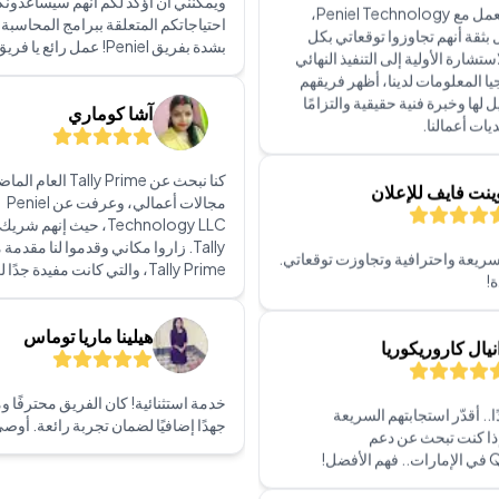
ل لها وخبرة فنية حقيقية والتزامًا
سريعين في تزويدي بالمعلومات اللازم
يات أعمالنا.
بكل ما هو مطلوب كما طلبت. إنهم موث
ويمكنني أن أؤكد لكم أنهم سيساعدون
احتياجاتكم المتعلقة ببرامج المحاسبة
ينت فايف للإعلان
بشدة بفريق Peniel! عمل رائع يا فريق!
ريعة واحترافية وتجاوزت توقعاتي.
آشا كوماري
!
كنا نبحث عن Tally Prime 
نيال كاروريكوريا
مجالات أعمالي، وعرفت عن Peniel
Technology LLC، حيث إنهم ش
Tally. زاروا مكاني وقدموا لنا مقد
.. أقدّر استجابتهم السريعة
Tally Prime، والتي كانت مفيدة جدًا لعملي.
إذا كنت تبحث عن دعم
ضل!
هيلينا ماريا توماس
مركز الدولي للركبة والمفاصل
خدمة استثنائية! كان الفريق محترفًا ومت
جهدًا إضافيًا لضمان تجربة رائعة. أوصي
د منقذًا حقيقيًا! كنت أواجه مشكلة