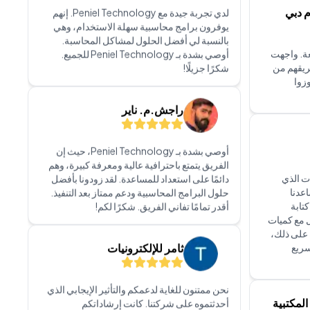
الذي بذل جهدًا إضافيًا لفهم احتياجاتي وقدم حلولًا
مخصصة وفقًا لتوقعاتي. خدمة العملاء لديهم
مذهلة. سواء كنت بحاجة إلى خدمات تكنولوجيا
المعلومات أو حلول برمجية أو دعم، أوصي بشدة بـ
م دبي
PenielTech LLC. إنهم بالفعل شريك موثوق لأي
عمل يبحث عن تعزيز بنيته التحتية التكنولوجية.
بتي مع PenielTech رائعة. واجهت
، وتمكن فريقهم من
AR للمجوهرات
زوا
واجهت مؤخرًا مشكلة وتمكنت من الحصول على
مستوى رائع من خدمة العملاء من الشركة. كان
الموظفون منتبهين للغاية وتأكدوا من تلبية جميع
احتياجاتي. أوصي بشدة بشركة Peniel
Technology LLC.
ت الذي
Peni. لقد ساعدنا
تابة
الحسابات - فارستا ديزاينز
 مع كميات
 على ذلك،
 سريع
لقد كانت لدينا تجربة رائعة مع Peniel
Technology LLC. فريق مكرس ومتفانٍ.. كانوا