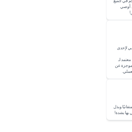
ة وقاموا
لدي تجربة جيدة مع Peniel Technology. إنهم
وقون جدًا،
يوفرون برامج محاسبية سهلة الاستخدام، وهي
كم في جميع
بالنسبة لي أفضل الحلول لمشاكل المحاسبة.
. أوصي
أوصي بشدة بـ Peniel Technology للجميع.
شكرًا جزيلًا!
راجش.م. ناير
العام الماضي لإحدى
أوصي بشدة بـ Peniel Technology، حيث إن
الفريق يتمتع باحترافية عالية ومعرفة كبيرة، وهم
ريك معتمد لـ
دائمًا على استعداد للمساعدة. لقد زودونا بأفضل
مة موجزة عن
حلول البرامج المحاسبية ودعم ممتاز بعد التنفيذ.
أقدر تمامًا تفاني الفريق. شكرًا لكم!
ثامر للإلكترونيات
فانيًا وبذل
نحن ممتنون للغاية لدعمكم والتأثير الإيجابي الذي
 بها بشدة!
أحدثتموه على شركتنا. كانت إرشاداتكم