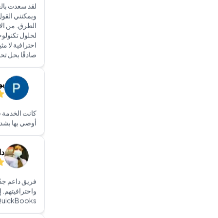
احترافية لا مثي
صادقًا بحل تحد
بو
كانت الخدمة س
أوصي بها بشدة
دا
فريق داعم جدًا
واحترافيتهم. 
QuickBooks في الإمارات.. فهم الأف
ال
كان السيد ديفي