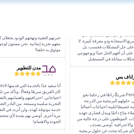
لدعم الفني والخدمة العامة الممتازة.
كلة أو كان لدي استفسار، كان
Cubeabout 2020
يع الاستجابة وذو معرفة كبيرة. لا
 على حل المشكلات فحسب، بل
على أن أفهم الحل جيدًا ويوجهونني
مست
كلات مماثلة في المستقبل.
للإعجاب حقًا. إنهم دائمًا متاحون عند ال
وفريقهم سريع الاستجابة ومتعاون للغ
النظر عن المشكلة، فإنهم يضمنون حل
اناف بس
خبرتهم التقنية ونهجهم الودود يجعلان 
معهم تجربة إيجابية. نحن ممتنون لوج
موثوق به خلفنا!
كانت PenielTech شريكًا رائعًا في رحلتنا نحو
. حلولهم البرمجية من الدرجة
خصيصًا لتلبية احتياجات أعمالنا.
مدن للتطوير
اء متاح دائمًا ويبذل قصارى جهده
ت. الموظفون على درجة عالية من
والاحترافية. أوصي بشدة بـ
PenielTec لأي شركة تبحث عن حلول برمجية
كان الفريق سريعًا وفعالًا، وتأكد من تل
احتياجاتي. احترافيتهم واهتمامهم بال
التجربة سلسة وممتعة. من النادر العث
خدمة موثوقة كهذه، ولن أتردد في الت
تيشكومار ماهايفانشي
مرة أخرى. أوصي بهم بشدة لأي شخ