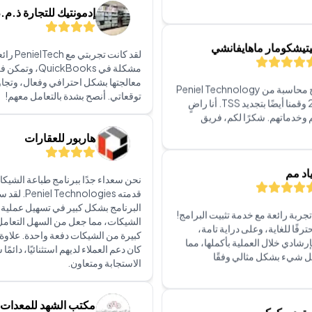
الجودة والاهتمام!
اشترينا برنامج محاسبة من Peniel Technology
في عام 2022 وقمنا أيضًا بتجديد TSS. أنا راضٍ
إدمونتيك للتجارة ذ.م.
 وخدماتهم. شكرًا لكم، فريق
لقد كانت تجر
مشكلة في QuickBooks
اد مم
معالجتها بشكل احترافي وفعال، وتجاو
توقعاتي. أنصح بشدة بالتعامل معهم!
جربة رائعة مع خدمة تثبيت البرامج!
رفًا للغاية، وعلى دراية تامة،
هاربور للعقارات
بإرشادي خلال العملية بأكملها، مما
ل شيء بشكل مثالي وفقًا
نحن سعداء جدًا ببرنامج طباعة الشيكا
قدمته el Technologies
البرنامج بشكل كبير في تسهيل عملية ك
توديو كوكو
الشيكات، مما جعل من السهل التعامل
كبيرة من الشيكات دفعة واحدة. علاوة
كان دعم العملاء لديهم استثنائيًا، دائمًا
توفر Peniel Technology دعمًا ممتازًا! فريقهم
الاستجابة ومتعاون.
ريع، ومؤهل للغاية. يتعاملون مع