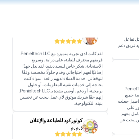
وى دعم العملاء من PenielTech مثير
فارس علي
حاجة،
اية. بغض
ها بسرعة.
قمت مؤخرًا بتركيب جهاز بصمة بيومترية في
كل تفاعل
مكتبي، وأنا راضٍ للغاية عن الخدمة! كان فريق
ود فريق دعم
التركيب محترفًا ودقيقًا وذو خبرة. جعلوا العملية
سلسة وخالية من المتاعب. بشكل عام، أوصي
بشدة بهذه الخدمة لأي شخص يبحث عن حل فعال!
شكرًا لك، ديفيد، على دعمك السريع.
سبيل أحمد
أنا سعيد جدًا بالخدمة التي قدمتها PenielTech.
بية جميع
تفاصيل جعلت
لقد كانت تجربتي مع PenielTech LLC رائعة
ور على
للغاية. فريقهم محترف جدًا، وعلى درجة عالية من
عامل معهم
المعرفة والاستجابة. شكر خاص للأستاذ ديفيد،
ص يبحث عن