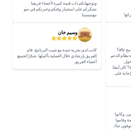
دقيقين وأولوا اهتمامًا لكل التفاصيل. أوصي بهم
بشدة لأي شخص يبحث عن خدمة موثوقة وعالية
لمكتبية
الجودة!
ائع!
سابيل أحمد
لقد كانت لدي تجربة متميزة مع Penieltech LLC.
فريقهم محترف للغاية، على دراية، وسريع
الاستجابة. شكر خاص للسيد ديفيد، لقد بذل جهدًا
كان اختيار Peniel Technology لبرنامج Tally
إضافيًا لفهم احتياجاتي وقدم حلولًا مخصصة وفقًا
دة نظام الدعم
لتوقعاتي. خدمة العملاء لديهم رائعة. سواء كنت
حول
بحاجة إلى خدمات تقنية المعلومات، أو حلول
خدماتهم. الشخص الذي قام بتثبيت Tally كان أيضًا
برمجية، أو دعم، أوصي بشدة بـ Penieltech LLC.
إجابة على
إنهم حقًا شريك موثوق لأي عمل يبحث عن تحسين
بنيته التكنولوجية.
كولوركود للطباعة والإعلان
ذ.م.م
، وكانوا