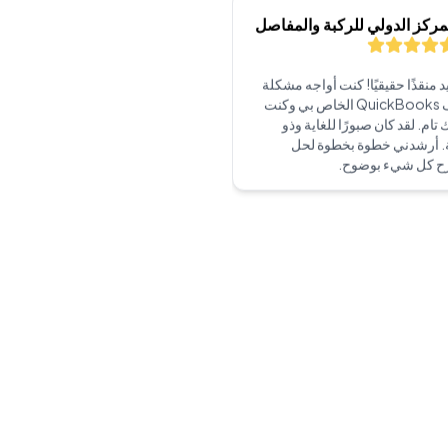
كبيرة في ملف QuickBooks الخاص بي وكنت
تام. لقد كان صبورًا للغاية وذو
. أرشدني خطوة بخطوة لحل
ح كل شيء بوضوح.