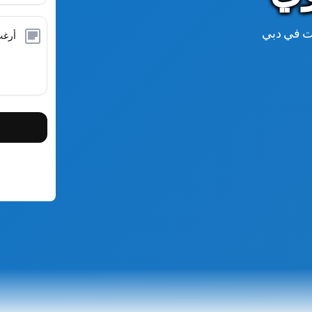
ات في دبي
انيكا جالاجودا
بصفتي عميلًا لشركة PenielTech LLC، لا أستطيع