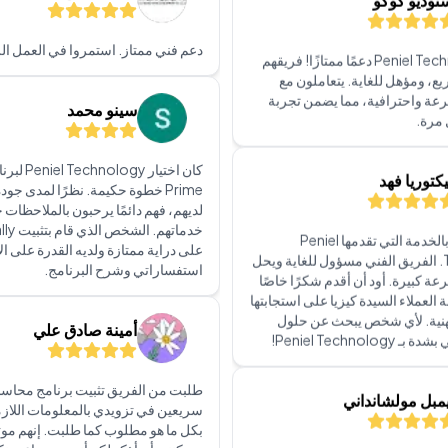
عة واحترافية، مما يضمن تجربة
مرة.
مكتب الشهد للمعدات ا
كتوريا فهد
دعم فني ممتاز. استمروا في العمل الر
أنا معجبة جدًا بالخدمة التي تقدمها Peniel
سينو محمد
Technology. الفريق الفني مسؤول للغاية ويحل
ة كبيرة. أود أن أقدم شكرًا خاصًا
العملاء السيدة كيزيا على استجابتها
هنية. لأي شخص يبحث عن حلول
Prime خطوة حكيمة. نظرًا لمدى جو
Peniel Technol!
لديهم، فهم دائمًا يرحبون بالملاحظات 
على دراية ممتازة ولديه القدرة على ال
مبل مولشانداني
استفساراتي وشرح البرنامج.
لقد سعدت بالعمل مع Peniel Technology،
أمينة صادق علي
بثقة أنهم تجاوزوا توقعاتي بكل
تشارة الأولية إلى التنفيذ النهائي
يا المعلومات لدينا، أظهر فريقهم
طلبت من الفريق تثبيت برنامج محاسبي